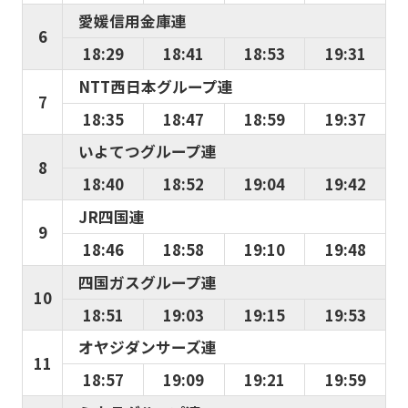
愛媛信用金庫連
6
18:29
18:41
18:53
19:31
NTT西日本グループ連
7
18:35
18:47
18:59
19:37
いよてつグループ連
8
18:40
18:52
19:04
19:42
JR四国連
9
18:46
18:58
19:10
19:48
四国ガスグループ連
10
18:51
19:03
19:15
19:53
オヤジダンサーズ連
11
18:57
19:09
19:21
19:59