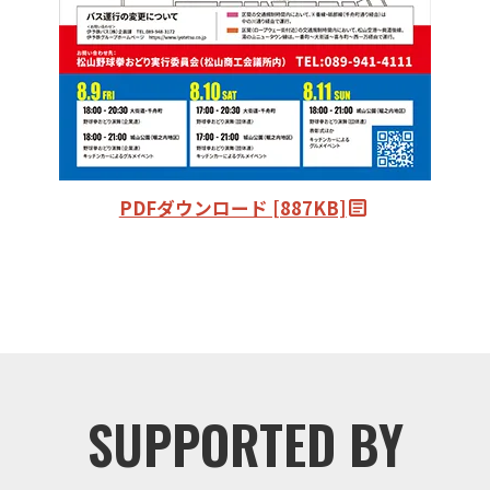
PDFダウンロード [887KB]
SUPPORTED BY