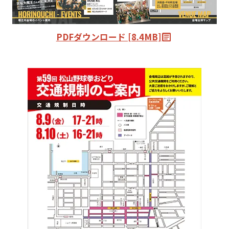
PDFダウンロード [8.4MB]