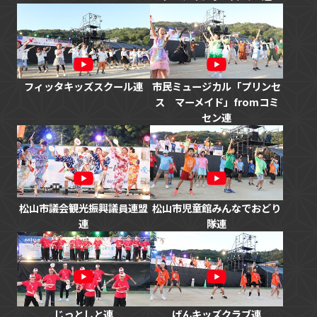
フィッタキッズスクール連
市民ミュージカル「プリンセ
ス マーメイド」fromコミ
セン連
松山市議会観光振興議員連盟
松山市児童館みんなでおどり
連
隊連
じっとしと連
げんキッズクラブ連