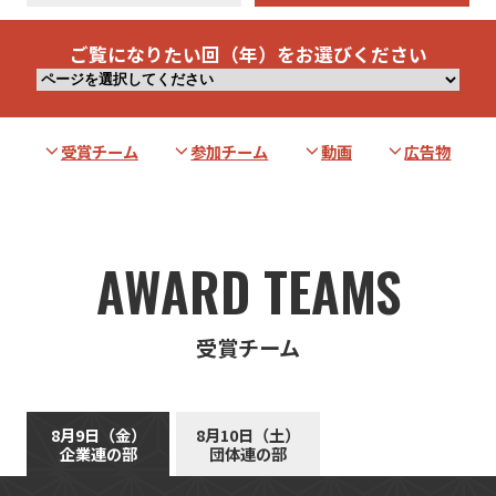
ご覧になりたい回（年）をお選びください
受賞チーム
参加チーム
動画
広告物
AWARD TEAMS
受賞チーム
8月9日（金）
8月10日（土）
企業連の部
団体連の部