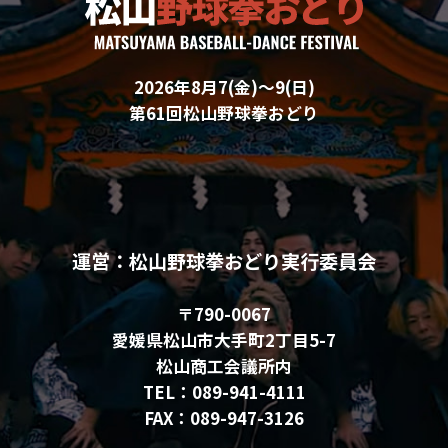
2026年8月7(金)〜9(日)
第61回松山野球拳おどり
運営：松山野球拳おどり実行委員会
〒790-0067
愛媛県松山市大手町2丁目5-7
松山商工会議所内
TEL：089-941-4111
FAX：089-947-3126