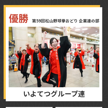
優勝
第59回松山野球拳おどり 企業連の部
いよてつグループ連