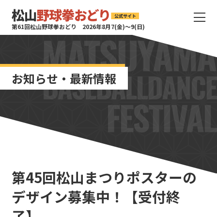
サ
第61回松山野球拳おどり 2026年8月7(金)〜9(日)
イ
ト
タ
イ
お知らせ・最新情報
ト
ル
サ
イ
ト
メ
ニ
ュ
ー
第45回松山まつりポスターの
を
開
デザイン募集中！【受付終
く
了】