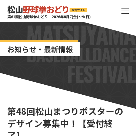
サ
第61回松山野球拳おどり 2026年8月7(金)〜9(日)
イ
ト
タ
イ
お知らせ・最新情報
ト
ル
サ
イ
ト
メ
ニ
ュ
ー
第48回松山まつりポスターの
を
開
デザイン募集中！【受付終
く
了】