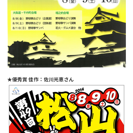
★優秀賞 佳作：佐川光恵さん