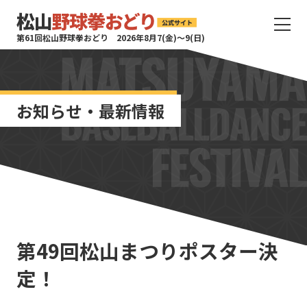
サ
第61回松山野球拳おどり 2026年8月7(金)〜9(日)
イ
ト
タ
イ
お知らせ・最新情報
ト
ル
サ
イ
ト
メ
ニ
ュ
ー
第49回松山まつりポスター決
を
開
定！
く