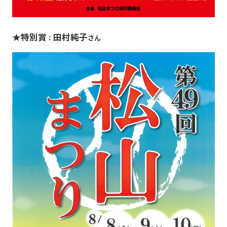
★特別賞
田村純子
：
さん