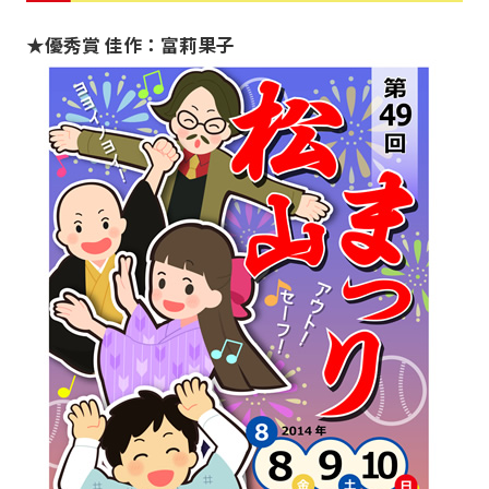
★優秀賞 佳作：富莉果子