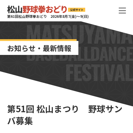
サ
第61回松山野球拳おどり 2026年8月7(金)〜9(日)
イ
ト
タ
イ
お知らせ・最新情報
ト
ル
サ
イ
ト
メ
ニ
ュ
ー
第51回 松山まつり 野球サン
を
開
バ募集
く