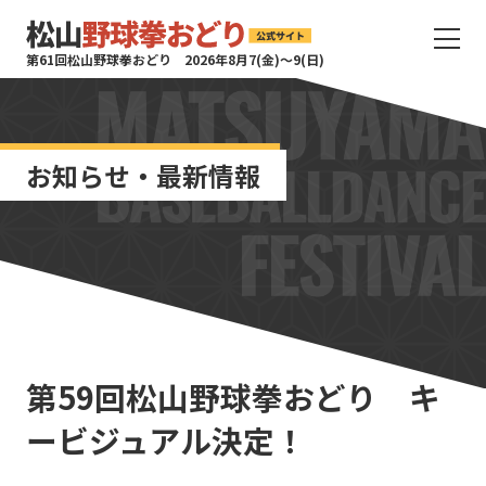
サ
第61回松山野球拳おどり 2026年8月7(金)〜9(日)
イ
ト
タ
イ
お知らせ・最新情報
ト
ル
サ
イ
ト
メ
ニ
ュ
ー
第59回松山野球拳おどり キ
を
開
ービジュアル決定！
く