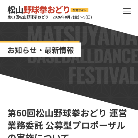
サ
第61回松山野球拳おどり 2026年8月7(金)〜9(日)
イ
ト
タ
イ
お知らせ・最新情報
ト
ル
サ
イ
ト
メ
ニ
ュ
ー
第60回松山野球拳おどり 運営
を
開
業務委託 公募型プロポーザル
く
の実施について