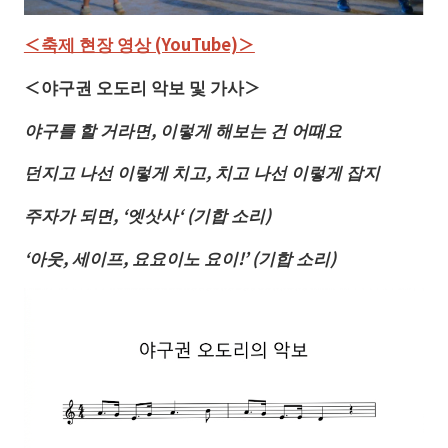
＜축제 현장 영상 (YouTube)＞
＜야구권 오도리 악보 및 가사＞
야구를
할
거라면
,
이렇게
해보는
건
어때요
던지고
나선
이렇게
치고
,
치고
나선
이렇게
잡지
주자가
되면
, ‘
엣삿사
‘ (
기합
소리
)
‘
아웃
,
세이프
,
요요이노
요이
!’ (
기합
소리)