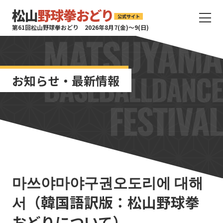
サ
第61回松山野球拳おどり 2026年8月7(金)〜9(日)
イ
ト
タ
イ
お知らせ・最新情報
ト
ル
サ
イ
ト
メ
ニ
ュ
ー
마쓰야마야구권오도리에 대해
を
開
서（韓国語訳版：松山野球拳
く
おどりについて）