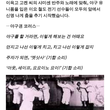
이윽고 고켄 씨의 샤미센 반주와 노래에 맞춰, 야구 유
니폼을 입은 이요 철도 전기 선수들이 모두의 앞에서
신명 나게 춤을 추기 시작했습니다.
―야구권 코러스―
야구를
할
거라면
,
이렇게
해보는
건
어때요
던지고
나선
이렇게
치고
,
치고
나선
이렇게
잡지
주자가
되면
, ‘
엣삿사
‘ (
기합
소리
)
‘
아웃
,
세이프
,
요요이노
요이
!’ (
기합
소리)