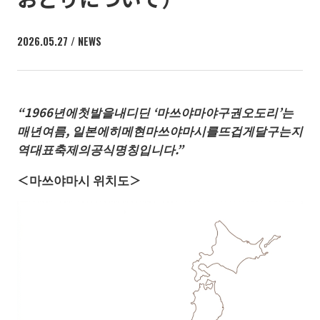
2026.05.27 / NEWS
“1966년에첫발을내디딘 ‘마쓰야마야구권오도리’는
매년여름, 일본에히메현마쓰야마시를뜨겁게달구는지
역대표축제의공식명칭입니다.”
＜마쓰야마시 위치도＞