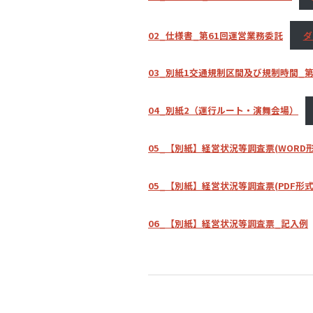
02_仕様書_第61回運営業務委託
ダ
03_別紙1交通規制区間及び規制時間_第
04_別紙2（運行ルート・演舞会場）
05_【別紙】経営状況等調査票(WORD形
05_【別紙】経営状況等調査票(PDF形式
06_【別紙】経営状況等調査票_記入例